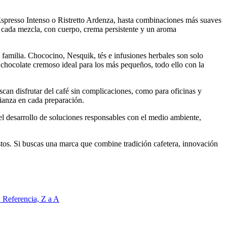
Espresso Intenso o Ristretto Ardenza, hasta combinaciones más suaves
 cada mezcla, con cuerpo, crema persistente y un aroma
a familia. Chococino, Nesquik, tés e infusiones herbales son solo
n chocolate cremoso ideal para los más pequeños, todo ello con la
uscan disfrutar del café sin complicaciones, como para oficinas y
fianza en cada preparación.
el desarrollo de soluciones responsables con el medio ambiente,
ustos. Si buscas una marca que combine tradición cafetera, innovación
Z
Referencia, Z a A