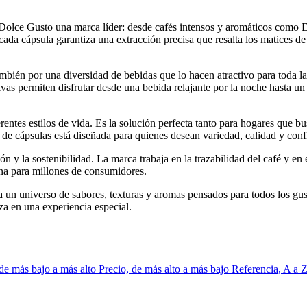
 Dolce Gusto una marca líder: desde cafés intensos y aromáticos como 
da cápsula garantiza una extracción precisa que resalta los matices de
ambién por una diversidad de bebidas que lo hacen atractivo para toda l
tivas permiten disfrutar desde una bebida relajante por la noche hasta u
rentes estilos de vida. Es la solución perfecta tanto para hogares que b
 de cápsulas está diseñada para quienes desean variedad, calidad y con
 la sostenibilidad. La marca trabaja en la trazabilidad del café y en 
na para millones de consumidores.
a a un universo de sabores, texturas y aromas pensados para todos los g
za en una experiencia especial.
 de más bajo a más alto
Precio, de más alto a más bajo
Referencia, A a 