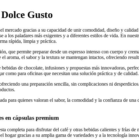
 Dolce Gusto
l mercado gracias a su capacidad de unir comodidad, diseño y calidad e
e a los paladares más exigentes y a diferentes estilos de vida. En nues
rma rápida, limpia y práctica.
sión, que permite preparar desde un espresso intenso con cuerpo y crem
 el aroma, el sabor y la textura se mantengan intactos, ofreciendo resulta
 bebidas de chocolate, infusiones y propuestas más innovadoras, perfect
gar como para oficinas que necesitan una solución práctica y de calidad.
, ofreciendo una preparación sencilla, sin complicaciones ni desperdic
oductos.
da para quienes valoran el sabor, la comodidad y la confianza de una d
nes en cápsulas premium
a completa para disfrutar del café y otras bebidas calientes y frías d
el hogar gracias a su amplia gama de variedades y a la tecnología inno