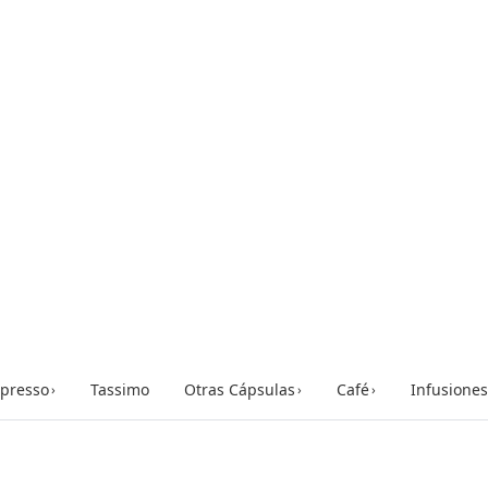
presso
Tassimo
Otras Cápsulas
Café
Infusiones
›
›
›