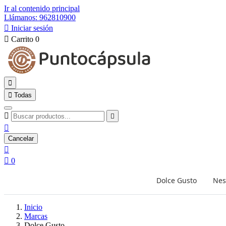
Ir al contenido principal
Llámanos: 962810900

Iniciar sesión

Carrito
0


Todas



Cancelar


0
Dolce Gusto
Nes
Inicio
Marcas
Dolce Gusto