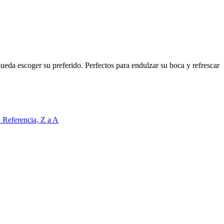
pueda escoger su preferido. Perfectos para endulzar su boca y refrescar
Z
Referencia, Z a A