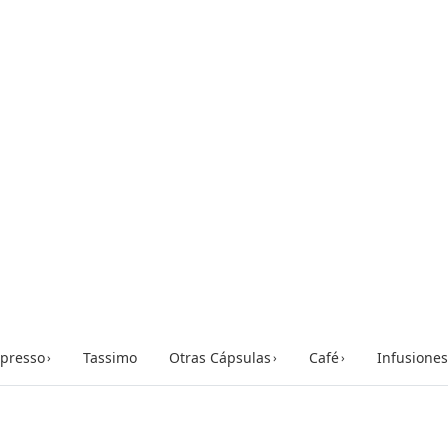
presso
Tassimo
Otras Cápsulas
Café
Infusiones
›
›
›