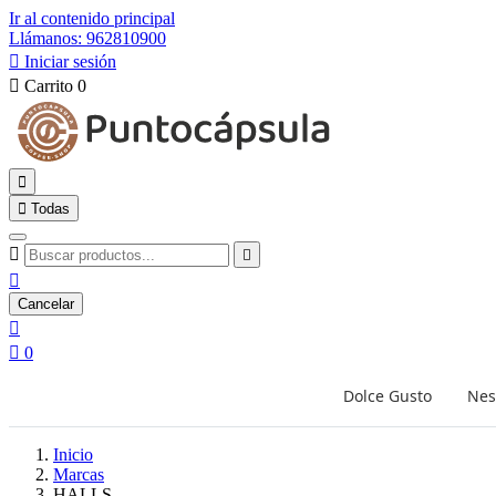
Ir al contenido principal
Llámanos: 962810900

Iniciar sesión

Carrito
0


Todas



Cancelar


0
Dolce Gusto
Nes
Inicio
Marcas
HALLS