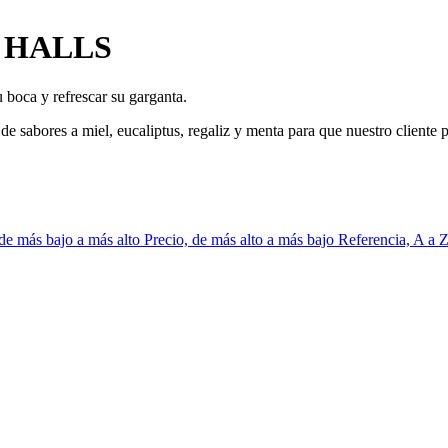
ca HALLS
u boca y refrescar su garganta.
e sabores a miel, eucaliptus, regaliz y menta para que nuestro cliente 
 de más bajo a más alto
Precio, de más alto a más bajo
Referencia, A a 